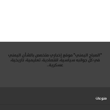
"الصباح اليمني" موقع إخباري متخصص بالشأن اليمني
في كل جوانبه سياسية، اقتصادية، تعليمية، تاريخية،
عسكرية..
منوعات