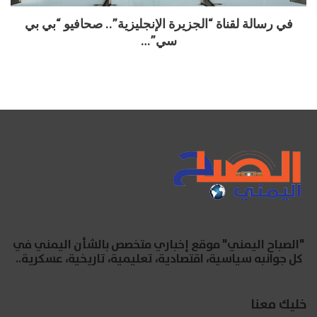
في رسالة لقناة “الجزيرة الإنجليزية”.. صحافيو “بي بي
سي”…
"الصباح اليمني" موقع إخباري متخصص بالشأن اليمني في
كل جوانبه سياسية، اقتصادية، تعليمية، تاريخية، عسكرية..
خليك معنا