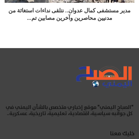
مدير مستشفى كمال عدوان.. نتلقى نداءات استغاثة من
مدنيين محاصرين وآخرين مصابين تم…
"الصباح اليمني" موقع إخباري متخصص بالشأن اليمني في
كل جوانبه سياسية، اقتصادية، تعليمية، تاريخية، عسكرية..
خليك معنا