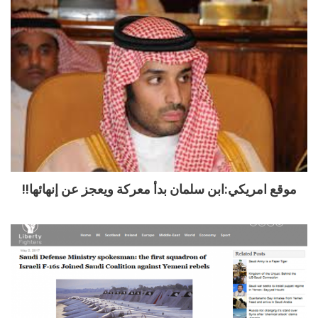
موقع امريكي:ابن سلمان بدأ معركة ويعجز عن إنهائها!!