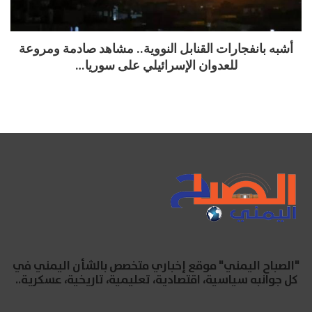
أشبه بانفجارات القنابل النووية.. مشاهد صادمة ومروعة
للعدوان الإسرائيلي على سوريا…
"الصباح اليمني" موقع إخباري متخصص بالشأن اليمني في
كل جوانبه سياسية، اقتصادية، تعليمية، تاريخية، عسكرية..