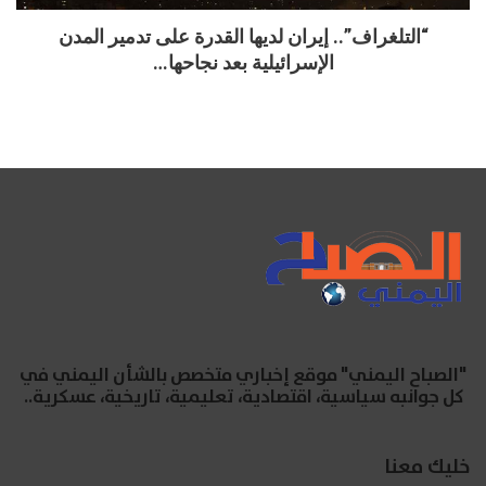
“التلغراف”.. إيران لديها القدرة على تدمير المدن
الإسرائيلية بعد نجاحها…
"الصباح اليمني" موقع إخباري متخصص بالشأن اليمني في
كل جوانبه سياسية، اقتصادية، تعليمية، تاريخية، عسكرية..
خليك معنا