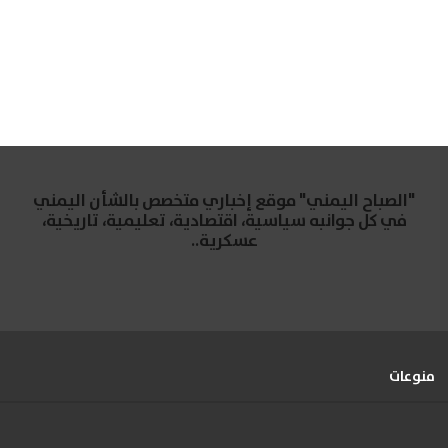
"الصباح اليمني" موقع إخباري متخصص بالشأن اليمني
في كل جوانبه سياسية، اقتصادية، تعليمية، تاريخية،
عسكرية..
منوعات