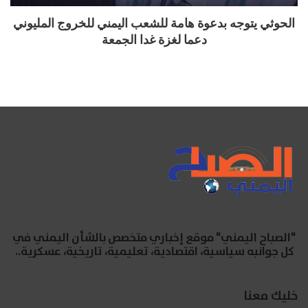
الحوثي يتوجه بدعوة هامة للشعب اليمني للخروج المليوني
دعما لغزة غدا الجمعة
"الصباح اليمني" موقع إخباري متخصص بالشأن اليمني في
كل جوانبه سياسية، اقتصادية، تعليمية، تاريخية، عسكرية..
خليك معنا