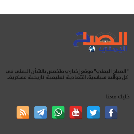
"الصباح اليمني" موقع إخباري متخصص بالشأن اليمني في
كل جوانبه سياسية، اقتصادية، تعليمية، تاريخية، عسكرية..
خليك معنا