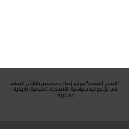
"الصباح اليمني" موقع إخباري متخصص بالشأن اليمني
في كل جوانبه سياسية، اقتصادية، تعليمية، تاريخية،
عسكرية..