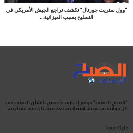
“وول ستريت جورنال” تكشف تراجع الجيش الأمريكي في
التسليح بسبب الميزانية…
"الصباح اليمني" موقع إخباري متخصص بالشأن اليمني في
كل جوانبه سياسية، اقتصادية، تعليمية، تاريخية، عسكرية..
خليك معنا