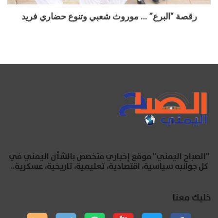
رقصة “البرع” … موروث شعبي وتنوع حضاري فريد
"الصباح اليمني" موقع إخباري متخصص بالشأن اليمني في
كل جوانبه سياسية، اقتصادية، تعليمية، تاريخية، عسكرية..
خليك معنا