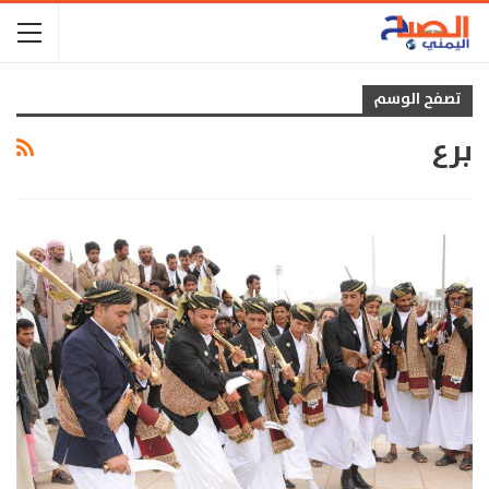
تصفح الوسم
برع