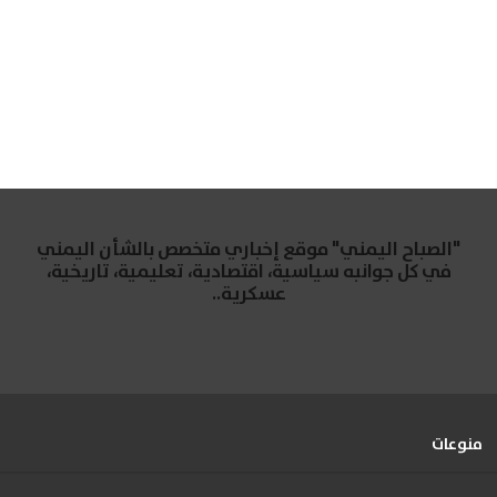
"الصباح اليمني" موقع إخباري متخصص بالشأن اليمني
في كل جوانبه سياسية، اقتصادية، تعليمية، تاريخية،
عسكرية..
منوعات