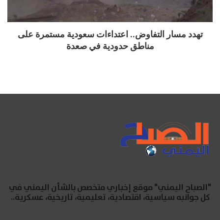
تهدد مسار التفاوض.. اعتداءات سعودية مستمرة على
مناطق حدودية في صعدة
"الصباح اليمني" موقع إخباري متخصص بالشأن اليمني في
كل جوانبه سياسية، اقتصادية، تعليمية، تاريخية، عسكرية..