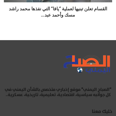
القسام تعلن تبنيها لعملية “يافا” التي نفذها محمد راشد
مسك وأحمد عبد…
"الصباح اليمني" موقع إخباري متخصص بالشأن اليمني في
كل جوانبه سياسية، اقتصادية، تعليمية، تاريخية، عسكرية..
خليك معنا