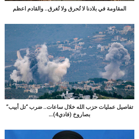
المقاومة في بلادنا لا تُحرق ولا تُغرق.. والقادم اعظم
تفاصيل عمليات حزب الله خلال ساعات.. ضرب “تل أبيب”
بصاروخ (فادي4)…