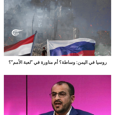
روسيا في اليمن: وساطة؟ أم مناورة في “لعبة الأمم”؟