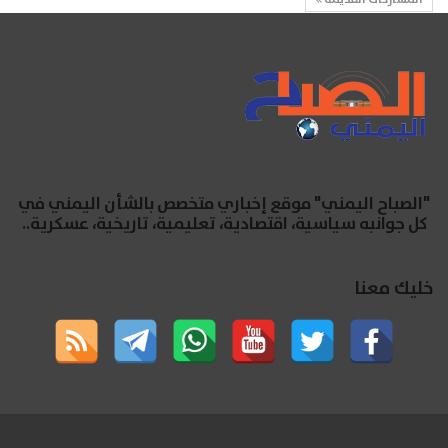
"الصباح اليمني" موقع إخباري متخصص بالشأن اليمني في
كل جوانبه سياسية، اقتصادية، تعليمية، تاريخية، عسكرية..
خليك معنا