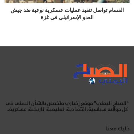
القسام تواصل تنفيذ عمليات عسكرية نوعية ضد جيش
العدو الإسرائيلي في غزة
"الصباح اليمني" موقع إخباري متخصص بالشأن اليمني في
كل جوانبه سياسية، اقتصادية، تعليمية، تاريخية، عسكرية..
خليك معنا