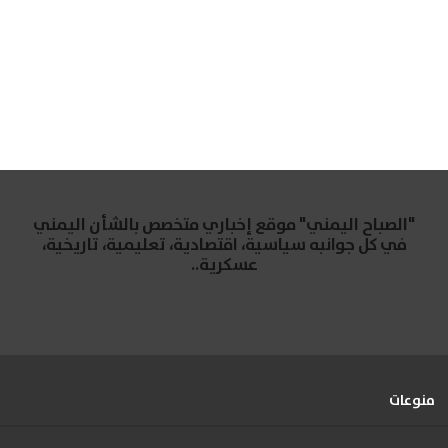
"الصباح اليمني" موقع إخباري متخصص بالشأن اليمني
في كل جوانبه سياسية، اقتصادية، تعليمية، تاريخية،
عسكرية..
منوعات