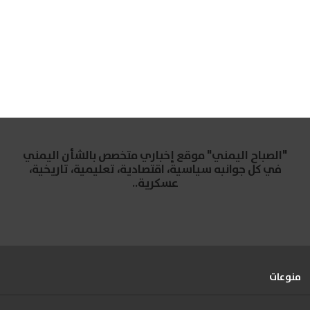
"الصباح اليمني" موقع إخباري متخصص بالشأن اليمني
في كل جوانبه سياسية، اقتصادية، تعليمية، تاريخية،
عسكرية..
منوعات