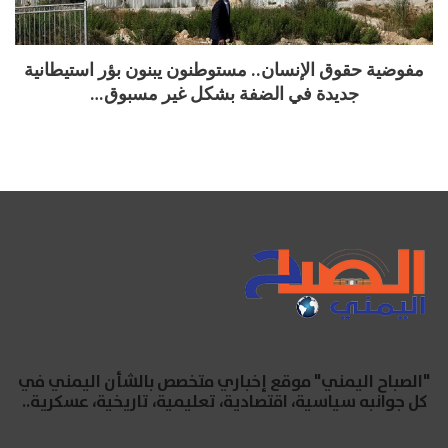
مفوضية حقوق الإنسان.. مستوطنون يبنون بؤر استيطانية
جديدة في الضفة بشكل غير مسبوق…
"الصباح اليمني" موقع إخباري متخصص بالشأن اليمني في
كل جوانبه سياسية، اقتصادية، تعليمية، تاريخية، عسكرية..