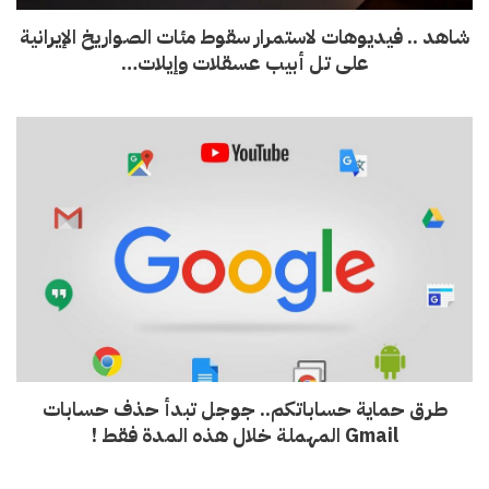
شاهد .. فيديوهات لاستمرار سقوط مئات الصواريخ الإيرانية
على تل أبيب عسقلات وإيلات…
طرق حماية حساباتكم.. جوجل تبدأ حذف حسابات
Gmail المهملة خلال هذه المدة فقط !