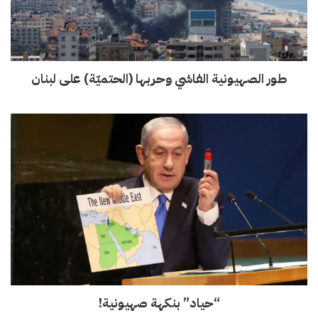
طور الصهيونية الفاشي وحربها (الحتميّة) على لبنان
“حياد” بنكهة صهيونية!