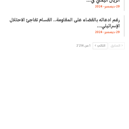
الريال اليمني في…
29-ديسمبر- 2024
رغم ادعائه بالقضاء على المقاومة.. القسام تفاجئ الاحتلال
الإسرائيلي…
29-ديسمبر- 2024
السابق
التالي
1 من 2٬214