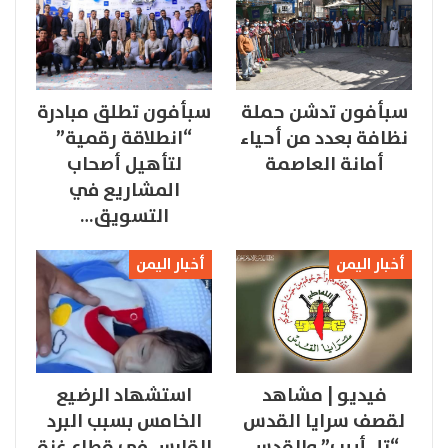
سبأفون تدشن حملة
سبأفون تطلق مبادرة
نظافة بعدد من أحياء
“انطلاقة رقمية”
أمانة العاصمة
لتأهيل أصحاب
المشاريع في
التسويق…
أخبار اليمن
أخبار اليمن
فيديو | مشاهد
استشهاد الرضيع
لقصف سرايا القدس
الخامس بسبب البرد
“تل أبيب” والقدس
القارس في قطاع غزة