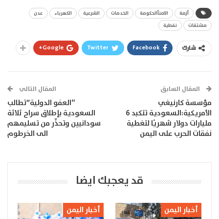
أزمة
الامنأالحكومة
الخدمات
الشرعية
الكهرباء
عدن
مشتقات
نفطية
Google+
Twitter
Facebook
شارك
المقال السابق
المقال التالي
مؤسسة كارنيغي
“العفو الدولية”تطالب
الأمريكية:السعودية تتكبد 6
السعودية بإطلاق سراح ثلاثة
مليارات دولار شهريًا لتغطية
سودانيين وتحذّر من تسليمهم
نفقات الحرب على اليمن
الى الخرطوم
قد يعجبك ايضا
أخبار اليمن
أخبار اليمن