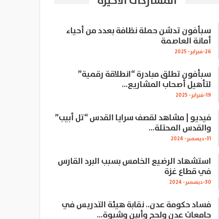
المشاركات الاخيرة
سبأفون تدشن حملة نظافة بعدد من أحياء
أمانة العاصمة
26-فبراير- 2025
سبأفون تطلق مبادرة “انطلاقة رقمية”
لتأهيل أصحاب المشاريع…
19-فبراير- 2025
فيديو | مشاهد لقصف سرايا القدس “تل أبيب”
والقدس المحتلة…
31-ديسمبر- 2024
استشهاد الرضيع الخامس بسبب البرد القارس
في قطاع غزة
30-ديسمبر- 2024
فساد حكومة عدن.. نقابة هيئة التدريس في
جامعات عدن ولحج وأبين وشبوة…