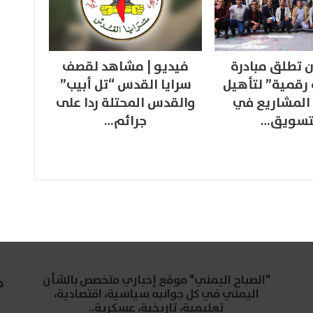
 تطلق مبادرة
فيديو | مشاهد لقصف
 رقمية” لتأهيل
سرايا القدس “تل أبيب”
المشاريع في
والقدس المحتلة ردا على
تسويق…
جرائم…
"الصباح اليمني" موقع إخباري متخصص بالشأن
خ
اليمني في كل جوانبه سياسية، اقتصادية،
تعليمية، تاريخية، عسكرية..