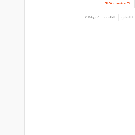
29-ديسمبر- 2024
السابق
التالي
1 من 2٬214