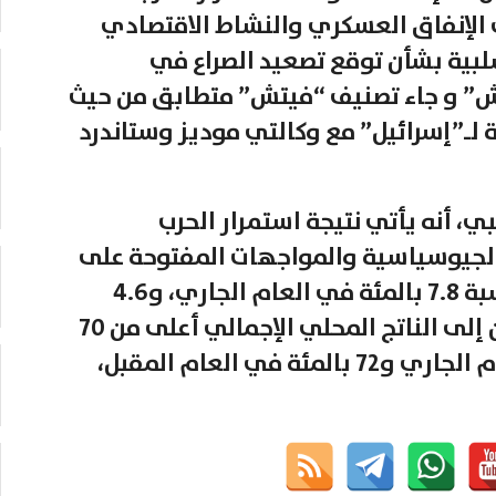
20 ما سيؤثر على الإنفاق العسكري والنشاط الاقتصادي
لبية بشأن توقع تصعيد الصراع في
ش” و جاء تصنيف “فيتش” متطابق من حيث
لـ”إسرائيل” مع وكالتي موديز وستاندرد
، أنه يأتي نتيجة استمرار الحرب
 الجيوسياسية والمواجهات المفتوحة على
عدة جبهات، متوقعة عجز الموازنة بنسبة 7.8 بالمئة في العام الجاري، و4.6
العام المقبل مع تقدير أن نسبة الدين إلى الناتج المحلي الإجمالي أعلى من 70
في العام المقبل،