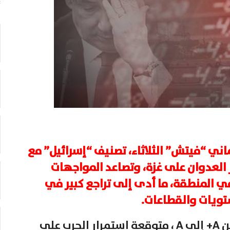
اني “فيتش” الثلاثاء، تصنيف “إسرائيل” مع
 العدوان على غزة، وتصاعد المواجهات
في المنطقة، ما أدى إلى تراجع كبير في
تويات والقطاعات.
وخفضت “فيتش” نصنيف “إسرائيل” من A+ إلى A ، متوقعة استمرار الحرب على