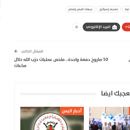
غزة
تصنيف إسرائيل
جبهات اليمن ولبنان
G
البريد الإلكتروني
المقال التالي
50 صاروخ دفعة واحدة.. ملخص عمليات حزب الله خلال
ساعات
عجبك ايضا
أخبار اليمن