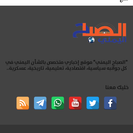
"الصباح اليمني" موقع إخباري متخصص بالشأن اليمني في
كل جوانبه سياسية، اقتصادية، تعليمية، تاريخية، عسكرية..
خليك معنا