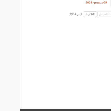
29-ديسمبر- 2024
السابق
التالي
1 من 2٬214