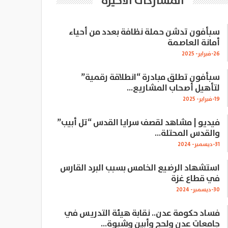
المشاركات الاخيرة
سبأفون تدشن حملة نظافة بعدد من أحياء
أمانة العاصمة
26-فبراير- 2025
سبأفون تطلق مبادرة “انطلاقة رقمية”
لتأهيل أصحاب المشاريع…
19-فبراير- 2025
فيديو | مشاهد لقصف سرايا القدس “تل أبيب”
والقدس المحتلة…
31-ديسمبر- 2024
استشهاد الرضيع الخامس بسبب البرد القارس
في قطاع غزة
30-ديسمبر- 2024
فساد حكومة عدن.. نقابة هيئة التدريس في
جامعات عدن ولحج وأبين وشبوة…