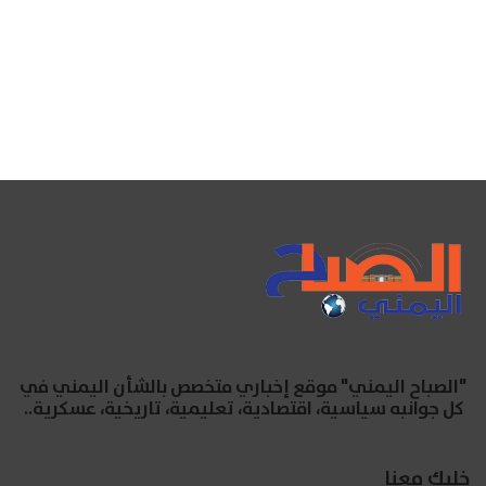
"الصباح اليمني" موقع إخباري متخصص بالشأن اليمني في
كل جوانبه سياسية، اقتصادية، تعليمية، تاريخية، عسكرية..
خليك معنا