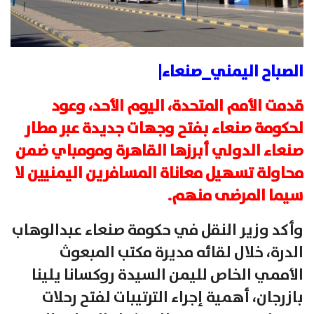
الصباح اليمني_صنعاء|
قدمت الأمم المتحدة، اليوم الأحد، وعود
لحكومة صنعاء بفتح وجهات جديدة عبر مطار
صنعاء الدولي أبرزها القاهرة ومومباي ضمن
محاولة تسهيل معاناة المسافرين اليمنيين لا
سيما المرضى منهم.
وأكد وزير النقل في حكومة صنعاء عبدالوهاب
الدرة، خلال لقائه مديرة مكتب المبعوث
الأممي الخاص لليمن السيدة روكسانا يلينا
بازرجان، أهمية إجراء الترتيبات لفتح رحلات