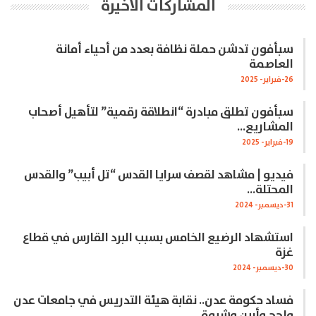
المشاركات الاخيرة
سبأفون تدشن حملة نظافة بعدد من أحياء أمانة
العاصمة
26-فبراير- 2025
سبأفون تطلق مبادرة “انطلاقة رقمية” لتأهيل أصحاب
المشاريع…
19-فبراير- 2025
فيديو | مشاهد لقصف سرايا القدس “تل أبيب” والقدس
المحتلة…
31-ديسمبر- 2024
استشهاد الرضيع الخامس بسبب البرد القارس في قطاع
غزة
30-ديسمبر- 2024
فساد حكومة عدن.. نقابة هيئة التدريس في جامعات عدن
ولحج وأبين وشبوة…