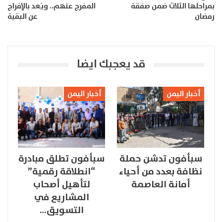
بمراحلها الثلاث ضمن صفقة
المفرج عنهم.. ويَعد بالإفراج
رمضان
عن البقية
قد يعجبك ايضا
أخبار اليمن
أخبار اليمن
سبأفون تدشن حملة
سبأفون تطلق مبادرة
نظافة بعدد من أحياء
“انطلاقة رقمية”
أمانة العاصمة
لتأهيل أصحاب
المشاريع في
التسويق…