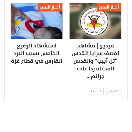
أخبار اليمن
أخبار اليمن
فيديو | مشاهد
استشهاد الرضيع
لقصف سرايا القدس
الخامس بسبب البرد
“تل أبيب” والقدس
القارس في قطاع غزة
المحتلة ردا على
جرائم…
السابق
التالي