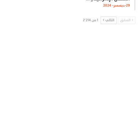
29-ديسمبر- 2024
السابق
التالي
1 من 2٬214