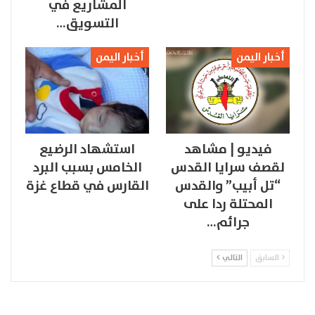
المشاريع في
التسويق…
أخبار اليمن
أخبار اليمن
فيديو | مشاهد
استشهاد الرضيع
لقصف سرايا القدس
الخامس بسبب البرد
“تل أبيب” والقدس
القارس في قطاع غزة
المحتلة ردا على
جرائم…
السابق
التالي