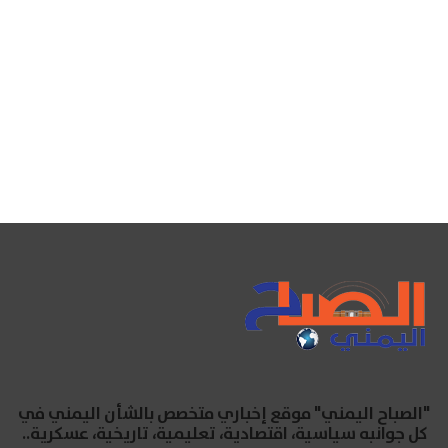
"الصباح اليمني" موقع إخباري متخصص بالشأن اليمني في
كل جوانبه سياسية، اقتصادية، تعليمية، تاريخية، عسكرية..