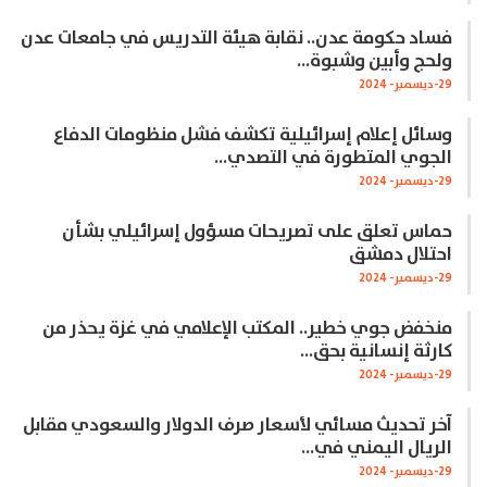
فساد حكومة عدن.. نقابة هيئة التدريس في جامعات عدن
ولحج وأبين وشبوة…
29-ديسمبر- 2024
وسائل إعلام إسرائيلية تكشف فشل منظومات الدفاع
الجوي المتطورة في التصدي…
29-ديسمبر- 2024
حماس تعلق على تصريحات مسؤول إسرائيلي بشأن
احتلال دمشق
29-ديسمبر- 2024
منخفض جوي خطير.. المكتب الإعلامي في غزة يحذر من
كارثة إنسانية بحق…
29-ديسمبر- 2024
آخر تحديث مسائي لأسعار صرف الدولار والسعودي مقابل
الريال اليمني في…
29-ديسمبر- 2024