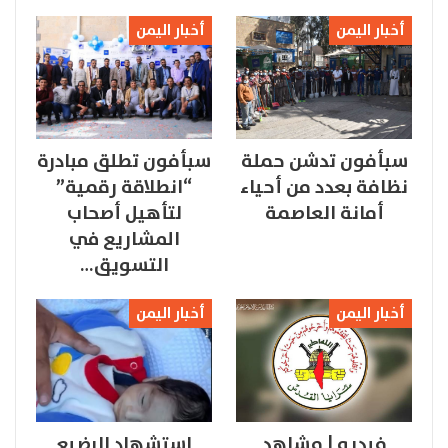
أخبار اليمن
أخبار اليمن
سبأفون تدشن حملة
سبأفون تطلق مبادرة
نظافة بعدد من أحياء
“انطلاقة رقمية”
أمانة العاصمة
لتأهيل أصحاب
المشاريع في
التسويق…
أخبار اليمن
أخبار اليمن
فيديو | مشاهد
استشهاد الرضيع