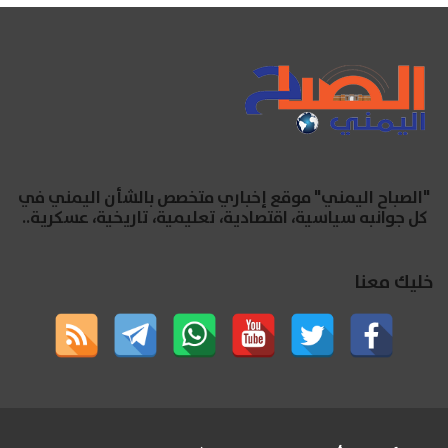
"الصباح اليمني" موقع إخباري متخصص بالشأن اليمني في
كل جوانبه سياسية، اقتصادية، تعليمية، تاريخية، عسكرية..
خليك معنا