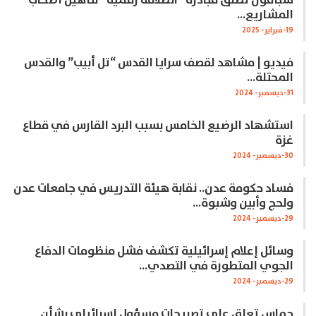
سبأفون تطلق مبادرة “انطلاقة رقمية” لتأهيل أصحاب
المشاريع…
19-فبراير- 2025
فيديو | مشاهد لقصف سرايا القدس “تل أبيب” والقدس
المحتلة…
31-ديسمبر- 2024
استشهاد الرضيع الخامس بسبب البرد القارس في قطاع
غزة
30-ديسمبر- 2024
فساد حكومة عدن.. نقابة هيئة التدريس في جامعات عدن
ولحج وأبين وشبوة…
29-ديسمبر- 2024
وسائل إعلام إسرائيلية تكشف فشل منظومات الدفاع
الجوي المتطورة في التصدي…
29-ديسمبر- 2024
حماس تعلق على تصريحات مسؤول إسرائيلي بشأن