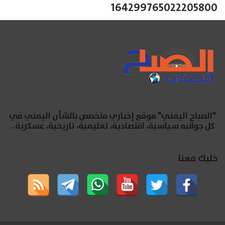
164299765022205800
"الصباح اليمني" موقع إخباري متخصص بالشأن اليمني في
كل جوانبه سياسية، اقتصادية، تعليمية، تاريخية، عسكرية..
خليك معنا