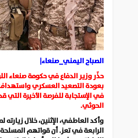
الصباح اليمني_صنعاء|
حذّر وزير الدفاع في حكومة صنعاء الل
بعودة التصعيد العسكري واستهداف ع
في الإستجابة للفرصة الأخيرة التي قد
الحوثي.
وأكد العاطفي، الإثنين، خلال زيارته
الرابعة في تعز. أن قواتهم المسلحة