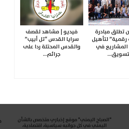
 تطلق مبادرة
فيديو | مشاهد لقصف
 رقمية” لتأهيل
سرايا القدس “تل أبيب”
المشاريع في
والقدس المحتلة ردا على
تسويق…
جرائم…
"الصباح اليمني" موقع إخباري متخصص بالشأن
خ
اليمني في كل جوانبه سياسية، اقتصادية،