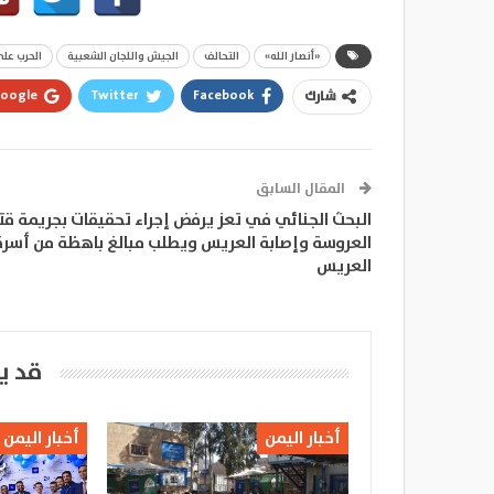
«أنصار الله»
التحالف
الجيش واللجان الشعبية
الحرب على
oogle+
Twitter
Facebook
شارك
المقال السابق
البحث الجنائي في تعز يرفض إجراء تحقيقات بجريمة قت
العروسة وإصابة العريس ويطلب مبالغ باهظة من أسرة
العريس
قد ي
أخبار اليمن
أخبار اليمن