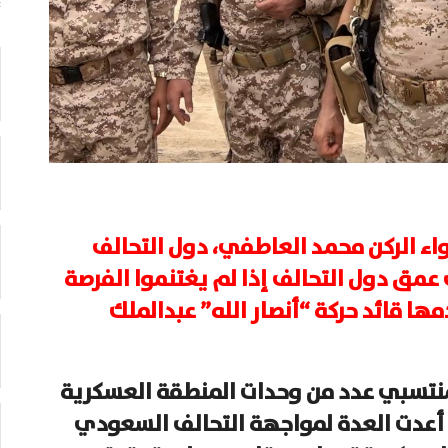
واء الركن محمد العاطفي، دول التحالف
مق دول التحالف إذا لم يغتنموا الفرصة
مها قائد حركة “أنصار الله” عبدالملك
 لمنتسبي عدد من وحدات المنطقة العسكرية
 أعدت العدة لمواجهة التحالف السعودي