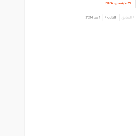
29-ديسمبر- 2024
السابق
التالي
1 من 2٬214