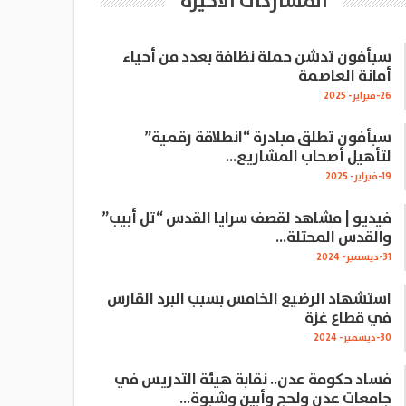
المشاركات الاخيرة
سبأفون تدشن حملة نظافة بعدد من أحياء
أمانة العاصمة
26-فبراير- 2025
سبأفون تطلق مبادرة “انطلاقة رقمية”
لتأهيل أصحاب المشاريع…
19-فبراير- 2025
فيديو | مشاهد لقصف سرايا القدس “تل أبيب”
والقدس المحتلة…
31-ديسمبر- 2024
استشهاد الرضيع الخامس بسبب البرد القارس
في قطاع غزة
30-ديسمبر- 2024
فساد حكومة عدن.. نقابة هيئة التدريس في
جامعات عدن ولحج وأبين وشبوة…