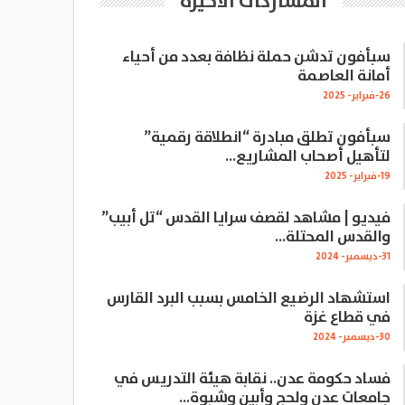
المشاركات الاخيرة
سبأفون تدشن حملة نظافة بعدد من أحياء
أمانة العاصمة
26-فبراير- 2025
سبأفون تطلق مبادرة “انطلاقة رقمية”
لتأهيل أصحاب المشاريع…
19-فبراير- 2025
فيديو | مشاهد لقصف سرايا القدس “تل أبيب”
والقدس المحتلة…
31-ديسمبر- 2024
استشهاد الرضيع الخامس بسبب البرد القارس
في قطاع غزة
30-ديسمبر- 2024
فساد حكومة عدن.. نقابة هيئة التدريس في
جامعات عدن ولحج وأبين وشبوة…