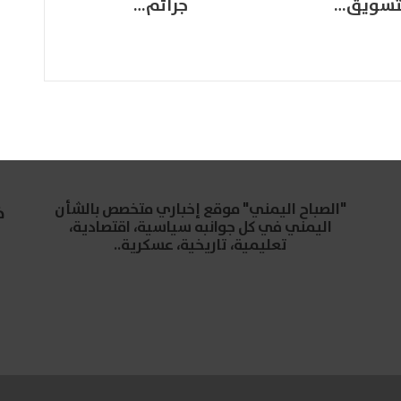
تسويق…
جرائم…
"الصباح اليمني" موقع إخباري متخصص بالشأن
خ
اليمني في كل جوانبه سياسية، اقتصادية،
تعليمية، تاريخية، عسكرية..