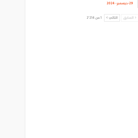
29-ديسمبر- 2024
السابق
التالي
1 من 2٬214