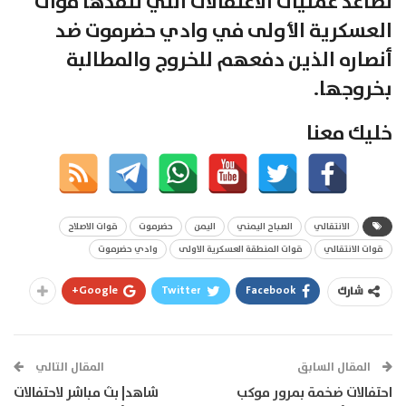
تصاعد عمليات الاعتقالات التي تنفذها قوات
العسكرية الأولى في وادي حضرموت ضد
أنصاره الذين دفعهم للخروج والمطالبة
بخروجها.
خليك معنا
الانتقالي
الصباح اليمني
اليمن
حضرموت
قوات الاصلاح
قوات الانتقالي
قوات المنطقة العسكرية الاولى
وادي حضرموت
Google+
Twitter
Facebook
شارك
المقال السابق
المقال التالي
احتفالات ضخمة بمرور موكب
شاهد| بث مباشر لاحتفالات