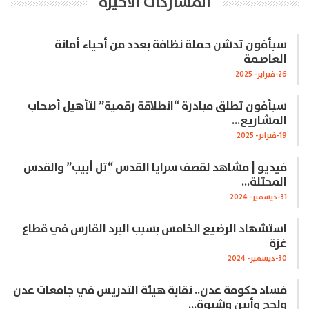
المشاركات الاخيرة
سبأفون تدشن حملة نظافة بعدد من أحياء أمانة
العاصمة
26-فبراير- 2025
سبأفون تطلق مبادرة “انطلاقة رقمية” لتأهيل أصحاب
المشاريع…
19-فبراير- 2025
فيديو | مشاهد لقصف سرايا القدس “تل أبيب” والقدس
المحتلة…
31-ديسمبر- 2024
استشهاد الرضيع الخامس بسبب البرد القارس في قطاع
غزة
30-ديسمبر- 2024
فساد حكومة عدن.. نقابة هيئة التدريس في جامعات عدن
ولحج وأبين وشبوة…