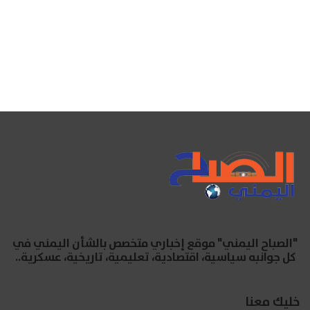
"الصباح اليمني" موقع إخباري متخصص بالشأن اليمني في
كل جوانبه سياسية، اقتصادية، تعليمية، تاريخية، عسكرية..
خليك معنا