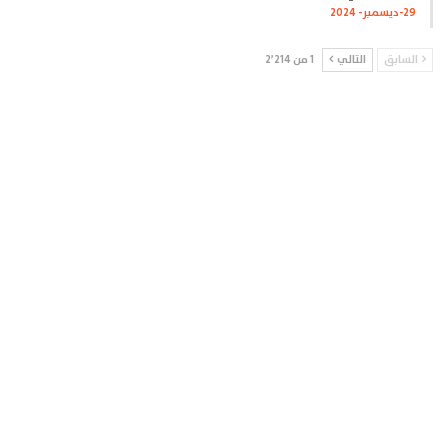
29-ديسمبر- 2024
السابق
التالي
1 من 2٬214