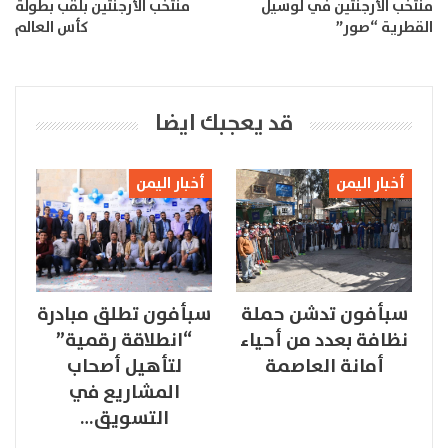
منتخب الأرجنتين في لوسيل
منتخب الأرجنتين بلقب بطولة
القطرية “صور”
كأس العالم
قد يعجبك ايضا
أخبار اليمن
أخبار اليمن
سبأفون تدشن حملة
سبأفون تطلق مبادرة
نظافة بعدد من أحياء
“انطلاقة رقمية”
أمانة العاصمة
لتأهيل أصحاب
المشاريع في
التسويق…