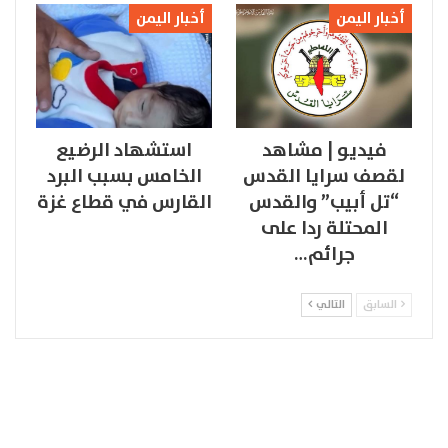
أخبار اليمن
أخبار اليمن
فيديو | مشاهد
استشهاد الرضيع
لقصف سرايا القدس
الخامس بسبب البرد
“تل أبيب” والقدس
القارس في قطاع غزة
المحتلة ردا على
جرائم…
السابق
التالي