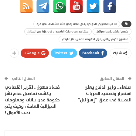
اللاعب المغربي الدولي يعلق على رمي جثث الشهداء في غزة
حكيم زياش يلعن اسرائيل
مشاهد رمي جثث الشهداء في غزة من المنازل
منشور حكيم زياش يقول لحكومة المغرب عار عليكم
Google+
Twitter
Facebook
شارك
المقال السابق
المقال التالي
صنعاء.. وزير الدفاع يعلن
فساد مهول.. تقرير اقتصادي
استمرار وتصعيد الضربات
يكشف تفاصيل عدم نشر
اليمنية في عمق “إسرائيل”
حكومة عدن بيانات ومعلومات
الميزانية العامة ، وكيف يتم
نهب الأموال !