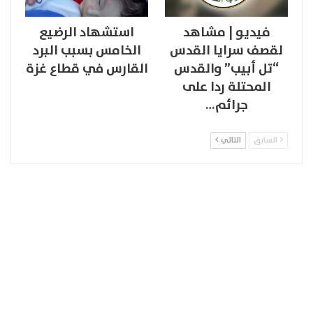
فيديو | مشاهد
استشهاد الرضيع
لقصف سرايا القدس
الخامس بسبب البرد
“تل أبيب” والقدس
القارس في قطاع غزة
المحتلة ردا على
جرائم…
السابق
التالي