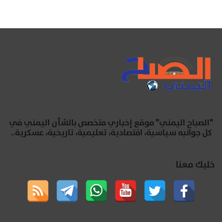
"الصباح اليمني" موقع إخباري متخصص بالشأن اليمني في
كل جوانبه سياسية، اقتصادية، تعليمية، تاريخية، عسكرية..
خليك معنا