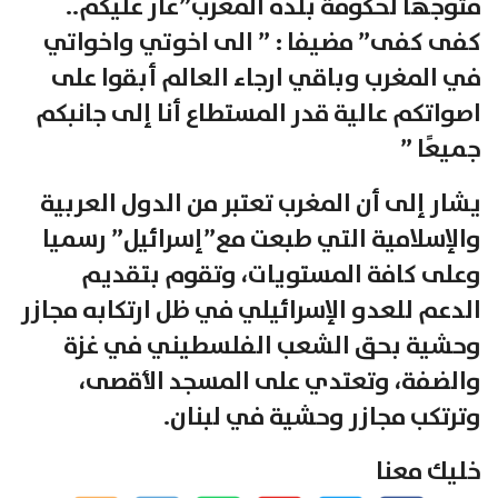
متوجها لحكومة بلده المغرب”عار عليكم..
كفى كفى” مضيفا : ” الى اخوتي واخواتي
في المغرب وباقي ارجاء العالم أبقوا على
اصواتكم عالية قدر المستطاع أنا إلى جانبكم
جميعًا ”
يشار إلى أن المغرب تعتبر من الدول العربية
والإسلامية التي طبعت مع”إسرائيل” رسميا
وعلى كافة المستويات، وتقوم بتقديم
الدعم للعدو الإسرائيلي في ظل ارتكابه مجازر
وحشية بحق الشعب الفلسطيني في غزة
والضفة، وتعتدي على المسجد الأقصى،
وترتكب مجازر وحشية في لبنان.
خليك معنا