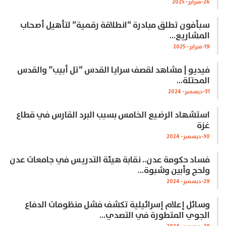
26-فبراير- 2025
سبأفون تطلق مبادرة “انطلاقة رقمية” لتأهيل أصحاب
المشاريع…
19-فبراير- 2025
فيديو | مشاهد لقصف سرايا القدس “تل أبيب” والقدس
المحتلة…
31-ديسمبر- 2024
استشهاد الرضيع الخامس بسبب البرد القارس في قطاع
غزة
30-ديسمبر- 2024
فساد حكومة عدن.. نقابة هيئة التدريس في جامعات عدن
ولحج وأبين وشبوة…
29-ديسمبر- 2024
وسائل إعلام إسرائيلية تكشف فشل منظومات الدفاع
الجوي المتطورة في التصدي…