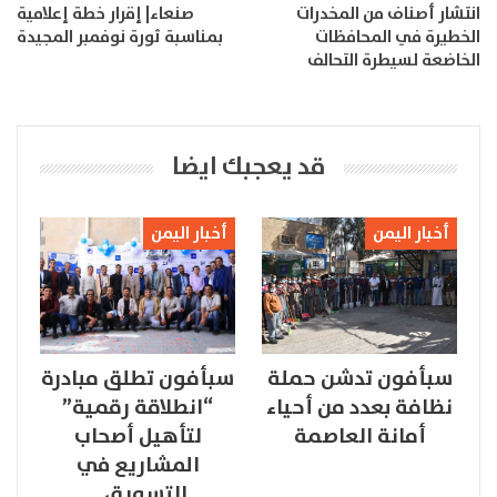
انتشار أصناف من المخدرات
صنعاء| إقرار خطة إعلامية
الخطيرة في المحافظات
بمناسبة ثورة نوفمبر المجيدة
الخاضعة لسيطرة التحالف
قد يعجبك ايضا
أخبار اليمن
أخبار اليمن
سبأفون تدشن حملة
سبأفون تطلق مبادرة
نظافة بعدد من أحياء
“انطلاقة رقمية”
أمانة العاصمة
لتأهيل أصحاب
المشاريع في
التسويق…