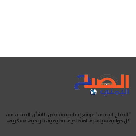
"الصباح اليمني" موقع إخباري متخصص بالشأن اليمني في
كل جوانبه سياسية، اقتصادية، تعليمية، تاريخية، عسكرية..