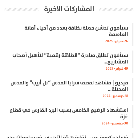
المشاركات الاخيرة
سبأفون تدشن حملة نظافة بعدد من أحياء أمانة
العاصمة
26-فبراير- 2025
سبأفون تطلق مبادرة “انطلاقة رقمية” لتأهيل أصحاب
المشاريع…
19-فبراير- 2025
فيديو | مشاهد لقصف سرايا القدس “تل أبيب” والقدس
المحتلة…
31-ديسمبر- 2024
استشهاد الرضيع الخامس بسبب البرد القارس في قطاع
غزة
30-ديسمبر- 2024
فساد حكومة عدن.. نقابة هيئة التدريس في جامعات عدن