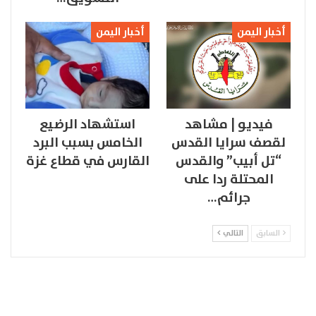
أخبار اليمن
أخبار اليمن
فيديو | مشاهد
استشهاد الرضيع
لقصف سرايا القدس
الخامس بسبب البرد
“تل أبيب” والقدس
القارس في قطاع غزة
المحتلة ردا على
جرائم…
السابق
التالي