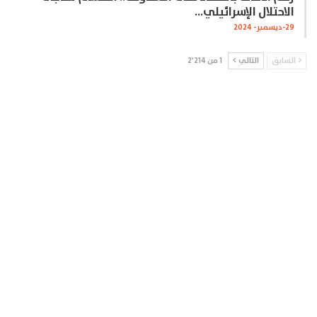
الاحتلال الإسرائيلي…
29-ديسمبر- 2024
السابق
التالي
1 من 2٬214