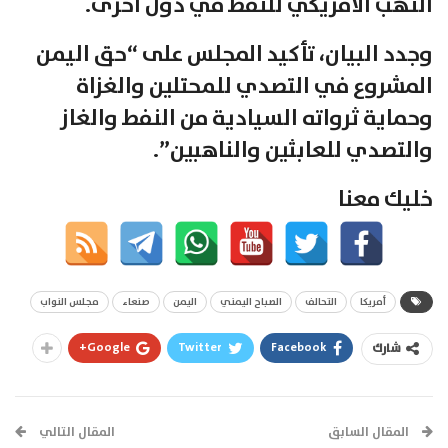
النهب الأمريكي للنفط في دول أخرى.
وجدد البيان، تأكيد المجلس على “حق اليمن
المشروع في التصدي للمحتلين والغزاة
وحماية ثرواته السيادية من النفط والغاز
والتصدي للعابثين والناهبين”.
خليك معنا
أمريكا
التحالف
الصباح اليمني
اليمن
صنعاء
مجلس النواب
Google+
Twitter
Facebook
شارك
المقال السابق
المقال التالي