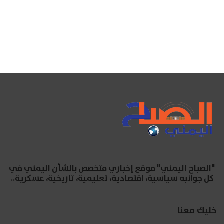
"الصباح اليمني" موقع إخباري متخصص بالشأن اليمني في
كل جوانبه سياسية، اقتصادية، تعليمية، تاريخية، عسكرية..
خليك معنا