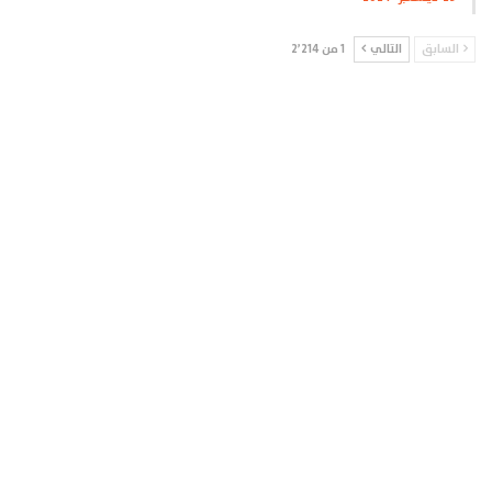
السابق
التالي
1 من 2٬214