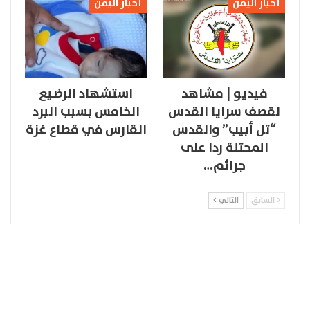
أخبار اليمن
أخبار اليمن
فيديو | مشاهد
استشهاد الرضيع
لقصف سرايا القدس
الخامس بسبب البرد
“تل أبيب” والقدس
القارس في قطاع غزة
المحتلة ردا على
جرائم…
السابق
التالي