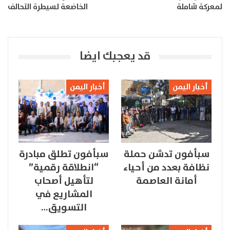
لمعركة شاملة
الخاضعة لسيطرة التحالف
قد يعجبك ايضا
أخبار اليمن
أخبار اليمن
سبأفون تدشن حملة
سبأفون تطلق مبادرة
نظافة بعدد من أحياء
“انطلاقة رقمية”
أمانة العاصمة
لتأهيل أصحاب
المشاريع في
التسويق…