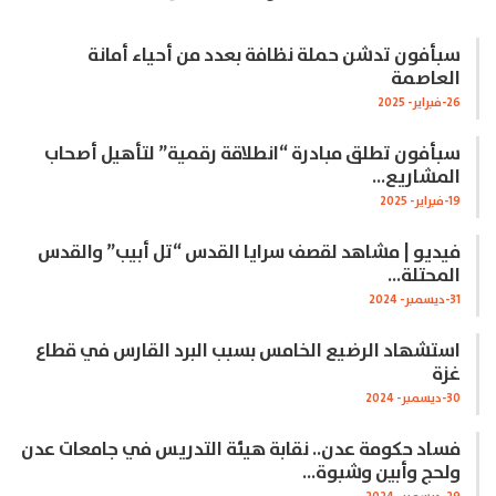
سبأفون تدشن حملة نظافة بعدد من أحياء أمانة
العاصمة
26-فبراير- 2025
سبأفون تطلق مبادرة “انطلاقة رقمية” لتأهيل أصحاب
المشاريع…
19-فبراير- 2025
فيديو | مشاهد لقصف سرايا القدس “تل أبيب” والقدس
المحتلة…
31-ديسمبر- 2024
استشهاد الرضيع الخامس بسبب البرد القارس في قطاع
غزة
30-ديسمبر- 2024
فساد حكومة عدن.. نقابة هيئة التدريس في جامعات عدن
ولحج وأبين وشبوة…