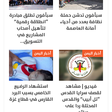
سبأفون تدشن حملة
سبأفون تطلق مبادرة
نظافة بعدد من أحياء
“انطلاقة رقمية”
أمانة العاصمة
لتأهيل أصحاب
المشاريع في
التسويق…
أخبار اليمن
أخبار اليمن
فيديو | مشاهد
استشهاد الرضيع
لقصف سرايا القدس
الخامس بسبب البرد
“تل أبيب” والقدس
القارس في قطاع غزة
المحتلة ردا على