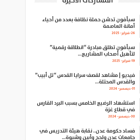
المشاركات الاخيرة
سبأفون تدشن حملة نظافة بعدد من أحياء
أمانة العاصمة
26-فبراير- 2025
سبأفون تطلق مبادرة “انطلاقة رقمية”
لتأهيل أصحاب المشاريع…
19-فبراير- 2025
فيديو | مشاهد لقصف سرايا القدس “تل أبيب”
والقدس المحتلة…
31-ديسمبر- 2024
استشهاد الرضيع الخامس بسبب البرد القارس
في قطاع غزة
30-ديسمبر- 2024
فساد حكومة عدن.. نقابة هيئة التدريس في
جامعات عدن ولحج وأبين وشبوة…