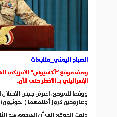
الصباح اليمني_متابعات
وصف موقع “أكسيوس” الأمريكي الهجو
الإسرائيلي بـ الأخطر حتى الآن.
ووفقا للموقع، اعترض جيش الاحتلال ا
وصاروخين كروز أطلقهما (الحوثيون) 
ولفت الموقع إلى أن الهجوم هو الثال