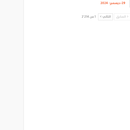
29-ديسمبر- 2024
السابق
التالي
1 من 2٬214