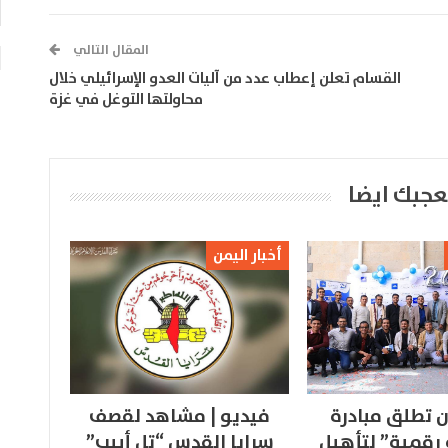
المقال التالي
القسام تعلن إعطاب عدد من آليات العدو الإسرائيلي خلال
محاولتها التوغل في غزة
عجبك ايضا
أخبار اليمن
 تطلق مبادرة
فيديو | مشاهد لقصف
 رقمية” لتأهيل
سرايا القدس “تل أبيب”