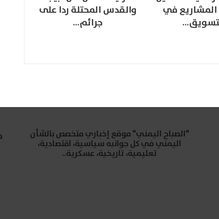
المشاريع في
والقدس المحتلة ردا على
تسويق…
جرائم…
"الصباح اليمني" موقع إخباري متخصص بالشأن
خ
اليمني في كل جوانبه سياسية، اقتصادية،
تعليمية، تاريخية، عسكرية..