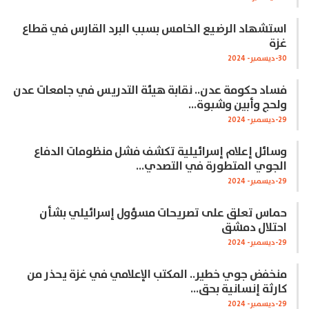
استشهاد الرضيع الخامس بسبب البرد القارس في قطاع
غزة
30-ديسمبر- 2024
فساد حكومة عدن.. نقابة هيئة التدريس في جامعات عدن
ولحج وأبين وشبوة…
29-ديسمبر- 2024
وسائل إعلام إسرائيلية تكشف فشل منظومات الدفاع
الجوي المتطورة في التصدي…
29-ديسمبر- 2024
حماس تعلق على تصريحات مسؤول إسرائيلي بشأن
احتلال دمشق
29-ديسمبر- 2024
منخفض جوي خطير.. المكتب الإعلامي في غزة يحذر من
كارثة إنسانية بحق…
29-ديسمبر- 2024