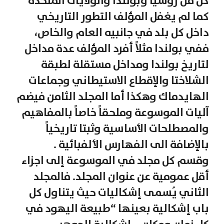
كل من روسيا وبولندا والولايات المتحدة
كما لم يغفل المؤلف التطور التاريخي
داخل كل بلد في جانبيه العام والخاص،
ففي بولندا مثلاً أفرد المؤلف عدة مداخل
لتاريخ بولندا ومداخل مستقلة لطبقة
الشلاختا والإقطاع الاستيطاني وجماعات
الهايدماك وهكذا أما المجلد الثامن فيضم
آليات الموسوعة وملحقاً خاصاً بالمفاهيم
والمصطلحات الأساسية وثبتا تاريخياً
بالإضافة الى الفهارس الألفبائية .
وقسم كل مجلد في الموسوعة إلى اجزاء
أقل عمومية عن عنوان المجلد. فالمجلد
الثاني يُسمى إشكاليات حيث يتناول كل
باب إشكالية بعينها “طبيعة اليهود في