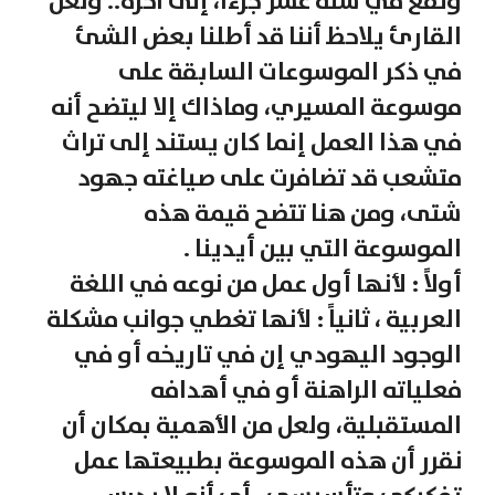
وتقع في ستة عشر جزءاً، إلى آخره.. ولعل
القارئ يلاحظ أننا قد أطلنا بعض الشئ
في ذكر الموسوعات السابقة على
موسوعة المسيري، وماذاك إلا ليتضح أنه
في هذا العمل إنما كان يستند إلى تراث
متشعب قد تضافرت على صياغته جهود
شتى، ومن هنا تتضح قيمة هذه
الموسوعة التي بين أيدينا .
أولاً : لأنها أول عمل من نوعه في اللغة
العربية ، ثانياً : لأنها تغطي جوانب مشكلة
الوجود اليهودي إن في تاريخه أو في
فعلياته الراهنة أو في أهدافه
المستقبلية، ولعل من الأهمية بمكان أن
نقرر أن هذه الموسوعة بطبيعتها عمل