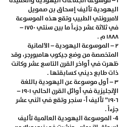
۱ – موسوعة الجماعات اليهودية والعقيدة
اليهودية تأليف إسحاق بن صمويل
لامبرونتي الطبيب وتقع هذه الموسوعة
في ثلاثة عشر جزءاً ما بين سنتي ١٧٥٠ –
١٨٨٨ م .
٢ – الموسوعة اليهودية – الألمانية
المتخصصة من وضع جيكوب هامبورجر، وقد
ظهرت في أواخر القرن التاسع عشر وكانت
ذات طابع ديني كسابقتها .
٣ – أول موسوعة عن اليهودية باللغة
الإنجليزية في أوائل القرن الحالي ١٩٠١ –
١٩٠٦” تأليف أ- سنجر وتقع في اثني عشر
جزءاً .
4- الموسوعة اليهودية العالمية تأليف