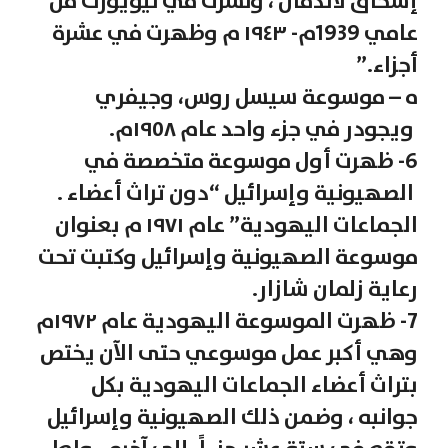
إسحاق لاندمان ، ونشرت في نيويورك من
عامي 1939م- ١٩٤٣ م وظهرت في عشرة
أجزاء.”
ه – موسوعة سيسل روس، وجيفري
ويجودر في جزء واحد عام ١٩٥٨م.
6- ظهرت أول موسوعة متخصصة في
الصهيونية وإسرائيل “دون تراث أعضاء .
الجماعات اليهودية” عام ۱۹۷۱ م بعنوان
موسوعة الصهيونية وإسرائيل وكتبت تحت
رعاية زلمان شازار.
7- ظهرت الموسوعة اليهودية عام ١٩٧٢م
وهي أكبر عمل موسوعي حتى الآن يختص
بتراث أعضاء الجماعات اليهودية بكل
جوانبه ، وضمن ذلك الصهيونية وإسرائيل