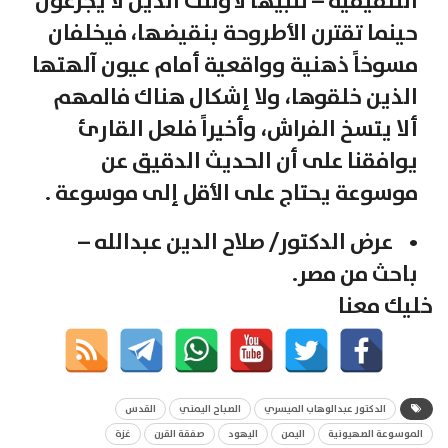
التلفيقية – تنبيهاً لأولئك الذين لا يجزعون
حينما تقترن الأطروحة بنقيضها، فيخلفان
مسوخاً ذهنية وواقعية أمام عيون آلهتها
الذين خلقوها، ولا إشكال هناك فالمهم
ألا يتسخ الفراش، وأخيراً فلعل القارئ
يوافقنا على أن الحديث الدقيق عن
موسوعة يحتاج على الأقل إلى موسوعة .
• عرض الدكتور/ صلاح الدين عبدالله –
باحث من مصر.
خليك معنا
الدكتور عبدالوهاب الميسري
الصباح اليمني
القدس
الموسوعة الصهيونية
اليمن
اليهود
صفقة القرن
غزة