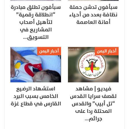
سبأفون تدشن حملة
سبأفون تطلق مبادرة
نظافة بعدد من أحياء
“انطلاقة رقمية”
أمانة العاصمة
لتأهيل أصحاب
المشاريع في
التسويق…
أخبار اليمن
أخبار اليمن
فيديو | مشاهد
استشهاد الرضيع
لقصف سرايا القدس
الخامس بسبب البرد
“تل أبيب” والقدس
القارس في قطاع غزة
المحتلة ردا على
جرائم…