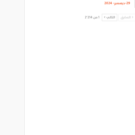
29-ديسمبر- 2024
السابق
التالي
1 من 2٬214