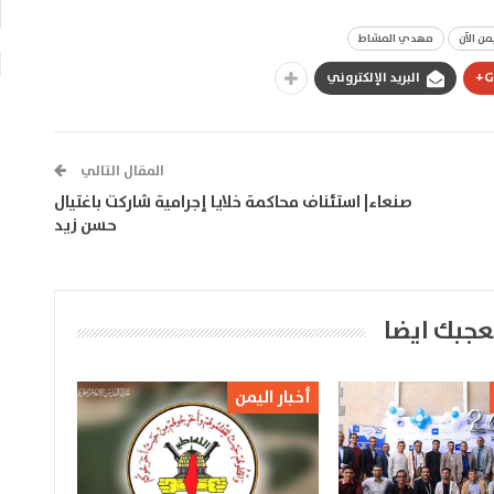
من الآن
مهدي المشاط
G
البريد الإلكتروني
المقال التالي
صنعاء| استئناف محاكمة خلايا إجرامية شاركت باغتيال
حسن زيد
عجبك ايضا
أخبار اليمن