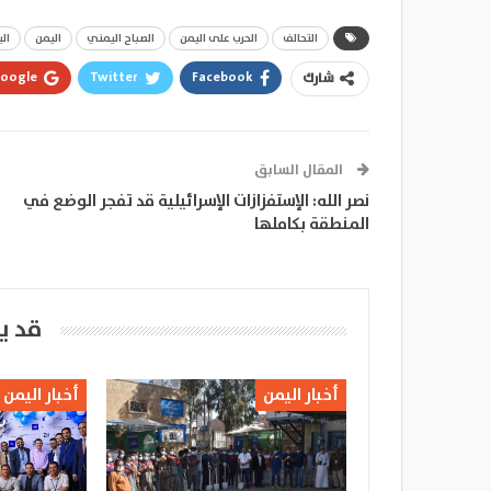
التحالف
الحرب على اليمن
الصباح اليمني
اليمن
الي
oogle+
Twitter
Facebook
شارك
المقال السابق
نصر الله: الإستفزازات الإسرائيلية قد تفجر الوضع في
المنطقة بكاملها
قد ي
أخبار اليمن
أخبار اليمن