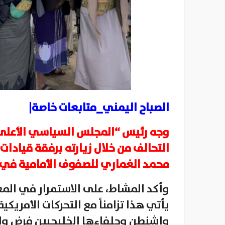
الصباح اليمني_متابعات خاصة|
وجه رئيس “المجلس السياسي الأعلى
التحالف من خلال زيارته برفقة قيادا
محمد الغماري للصفوف الأمامية في 
وأكد المشاط، على الاستمرار في المع
يأتي هذا تزامناً مع التحركات الأمريك
واشنطن وحلفاءها الخليجيين فرض و