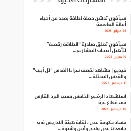
المشاركات الاخيرة
سبأفون تدشن حملة نظافة بعدد من أحياء
أمانة العاصمة
26-فبراير- 2025
سبأفون تطلق مبادرة “انطلاقة رقمية”
لتأهيل أصحاب المشاريع…
19-فبراير- 2025
فيديو | مشاهد لقصف سرايا القدس “تل أبيب”
والقدس المحتلة…
31-ديسمبر- 2024
استشهاد الرضيع الخامس بسبب البرد القارس
في قطاع غزة
30-ديسمبر- 2024
فساد حكومة عدن.. نقابة هيئة التدريس في
جامعات عدن ولحج وأبين وشبوة…