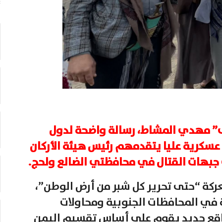
” مهدي المشاط، رسالة واضحة لدول
ت عسكرية عليا يتقدمهم رئيس هيئة الأركان
جبهات القتال في محافظتي الضالع ولحج.
ركة “حتى تحرير كل شبر من أرض الوطن”،
ية في المحافظات الجنوبية ومحاولات
اقع جديد يقوم على أساس تقسيم اليمن