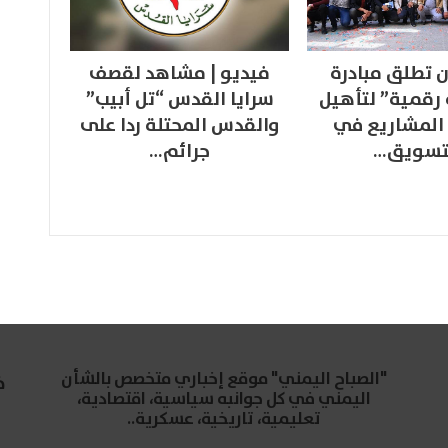
 تطلق مبادرة
فيديو | مشاهد لقصف
 رقمية” لتأهيل
سرايا القدس “تل أبيب”
المشاريع في
والقدس المحتلة ردا على
تسويق…
جرائم…
"الصباح اليمني" موقع إخباري متخصص بالشأن
خ
اليمني في كل جوانبه سياسية، اقتصادية،
تعليمية، تاريخية، عسكرية..