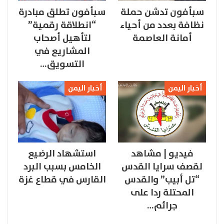
سبأفون تدشن حملة
سبأفون تطلق مبادرة
نظافة بعدد من أحياء
“انطلاقة رقمية”
أمانة العاصمة
لتأهيل أصحاب
المشاريع في
التسويق…
أخبار اليمن
أخبار اليمن
فيديو | مشاهد
استشهاد الرضيع
لقصف سرايا القدس
الخامس بسبب البرد
“تل أبيب” والقدس
القارس في قطاع غزة
المحتلة ردا على
جرائم…