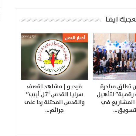
عجبك ايضا
أخبار اليمن
 تطلق مبادرة
فيديو | مشاهد لقصف
 رقمية” لتأهيل
سرايا القدس “تل أبيب”
المشاريع في
والقدس المحتلة ردا على
تسويق…
جرائم…