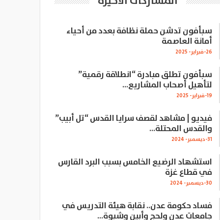
المشاركات الاخيرة
سبأفون تدشن حملة نظافة بعدد من أحياء
أمانة العاصمة
26-فبراير- 2025
سبأفون تطلق مبادرة “انطلاقة رقمية”
لتأهيل أصحاب المشاريع…
19-فبراير- 2025
فيديو | مشاهد لقصف سرايا القدس “تل أبيب”
والقدس المحتلة…
31-ديسمبر- 2024
استشهاد الرضيع الخامس بسبب البرد القارس
في قطاع غزة
30-ديسمبر- 2024
فساد حكومة عدن.. نقابة هيئة التدريس في
جامعات عدن ولحج وأبين وشبوة…