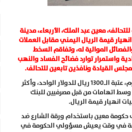
لتحالف، معين عبد الملك، الأربعاء، مدينة
هيار قيمة الريال اليمني مقابل العملات
لفصائل الموالية له، وتفاقم السخط
ادية واستمرار توارد فضائح الفساد والنهب
لس القيادة ونافذين تابعين للتحالف.
ووصل سعر صرف الريال في عدن، اليوم، عتبة الـ1300 ريال للدولار الواحد، وأكثر
دي، وسط اتهامات من قبل مصرفيين للبنك
ت انهيار قيمة الريال.
 حكومة معين باستخدام ورقة الشارع ضد
زمة في وقت يعيش مسؤولي الحكومة في