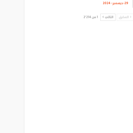
29-ديسمبر- 2024
السابق
التالي
1 من 2٬214