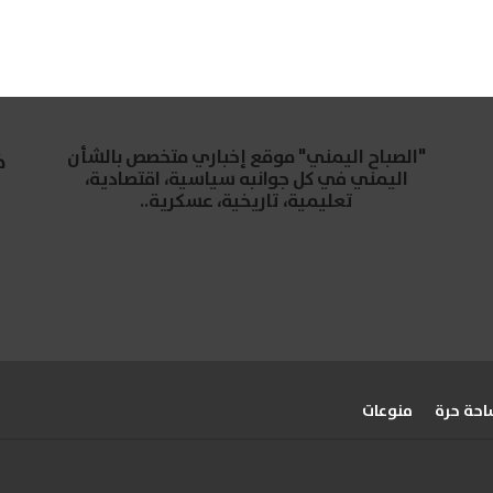
"الصباح اليمني" موقع إخباري متخصص بالشأن
خ
اليمني في كل جوانبه سياسية، اقتصادية،
تعليمية، تاريخية، عسكرية..
حة حرة
منوعات