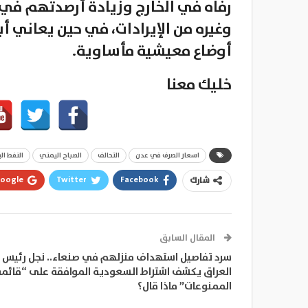
رفاه في الخارج وزيادة أرصدتهم في ا
وغيره من الإيرادات، في حين يعاني أ
أوضاع معيشية مأساوية.
خليك معنا
اسعار الصرف في عدن
التحالف
الصباح اليمني
النفط ال
oogle+
Twitter
Facebook
شارك
المقال السابق
سرد تفاصيل استهداف منزلهم في صنعاء.. نجل رئيس
العراق يكشف اشتراط السعودية الموافقة على “قائمة
الممنوعات” ماذا قال؟