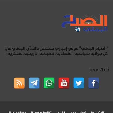
"الصباح اليمني" موقع إخباري متخصص بالشأن اليمني في
كل جوانبه سياسية، اقتصادية، تعليمية، تاريخية، عسكرية..
خليك معنا
الرئيسية
أخبار اليمن
تقارير
ثقافة وهوية
مساحة حرة