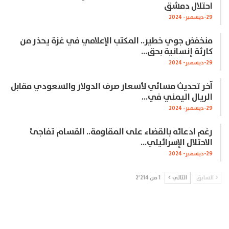
احتلال دمشق
29-ديسمبر- 2024
منخفض جوي خطير.. المكتب الإعلامي في غزة يحذر من
كارثة إنسانية بحق…
29-ديسمبر- 2024
آخر تحديث مسائي لأسعار صرف الدولار والسعودي مقابل
الريال اليمني في…
29-ديسمبر- 2024
رغم ادعائه بالقضاء على المقاومة.. القسام تفاجئ
الاحتلال الإسرائيلي…
29-ديسمبر- 2024
السابق
التالي
1 من 2٬214