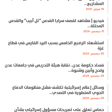
المشاريع…
19-فبراير- 2025
فيديو | مشاهد لقصف سرايا القدس “تل أبيب” والقدس
المحتلة…
31-ديسمبر- 2024
استشهاد الرضيع الخامس بسبب البرد القارس في قطاع
غزة
30-ديسمبر- 2024
فساد حكومة عدن.. نقابة هيئة التدريس في جامعات عدن
ولحج وأبين وشبوة…
29-ديسمبر- 2024
وسائل إعلام إسرائيلية تكشف فشل منظومات الدفاع
الجوي المتطورة في التصدي…
29-ديسمبر- 2024
حماس تعلق على تصريحات مسؤول إسرائيلي بشأن