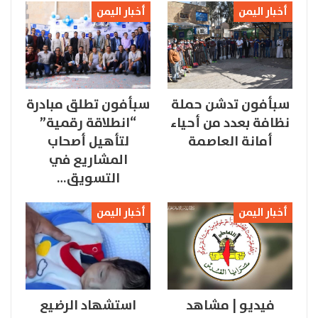
أخبار اليمن
أخبار اليمن
سبأفون تدشن حملة
سبأفون تطلق مبادرة
نظافة بعدد من أحياء
“انطلاقة رقمية”
أمانة العاصمة
لتأهيل أصحاب
المشاريع في
التسويق…
أخبار اليمن
أخبار اليمن
فيديو | مشاهد
استشهاد الرضيع