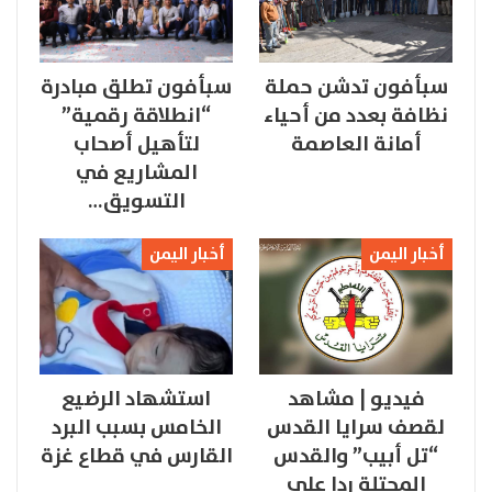
سبأفون تدشن حملة
سبأفون تطلق مبادرة
نظافة بعدد من أحياء
“انطلاقة رقمية”
أمانة العاصمة
لتأهيل أصحاب
المشاريع في
التسويق…
أخبار اليمن
أخبار اليمن
فيديو | مشاهد
استشهاد الرضيع
لقصف سرايا القدس
الخامس بسبب البرد
“تل أبيب” والقدس
القارس في قطاع غزة
المحتلة ردا على