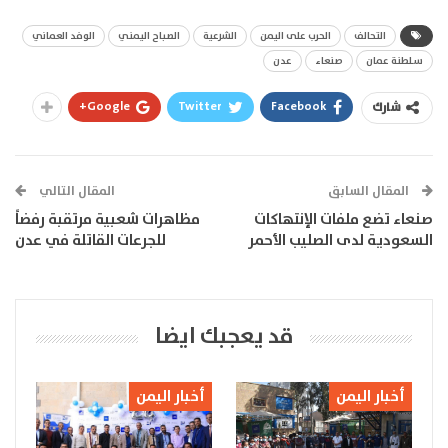
التحالف
الحرب على اليمن
الشرعية
الصباح اليمني
الوفد العماني
سلطنة عمان
صنعاء
عدن
Google+
Twitter
Facebook
شارك
المقال السابق
المقال التالي
صنعاء تضع ملفات الإنتهاكات
مظاهرات شعبية مرتقبة رفضاً
السعودية لدى الصليب الأحمر
للجرعات القاتلة في عدن
قد يعجبك ايضا
أخبار اليمن
أخبار اليمن