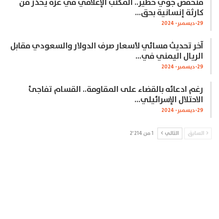
منخفض جوي خطير.. المكتب الإعلامي في غزة يحذر من
كارثة إنسانية بحق…
29-ديسمبر- 2024
آخر تحديث مسائي لأسعار صرف الدولار والسعودي مقابل
الريال اليمني في…
29-ديسمبر- 2024
رغم ادعائه بالقضاء على المقاومة.. القسام تفاجئ
الاحتلال الإسرائيلي…
29-ديسمبر- 2024
السابق
التالي
1 من 2٬214