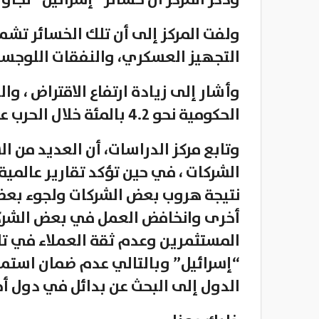
وذكر المركز أن خسائر “إسرائيل” تجاوزت 60 مليار دولار حتى ا
ولفت المركز إلى أن تلك الخسائر تشم
التجهيز العسكري، والنفقات اللوجستي
وأشار إلى زيادة ارتفاع الاقتراض ، و
الحكومية نحو 4.2 بالمئة خلال الحرب على قطاع غزة.
وتابع مركز الدراسات، أن العديد من ا
الشركات ، في حين تؤكد تقارير عالمية
نتيجة هروب بعض الشركات ولجوء بع
أخرى وانخافض العمل في بعض الشركا
المستثمرين وعدم ثقة العملاء في تل
“إسرائيل” وبالتالي عدم ضمان استمرا
الدول إلى البحث عن بدائل في دول أ