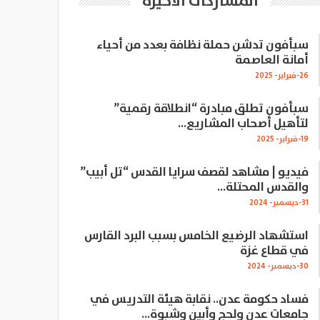
المشاركات الاخيرة
سبأفون تدشن حملة نظافة بعدد من أحياء
أمانة العاصمة
26-فبراير- 2025
سبأفون تطلق مبادرة “انطلاقة رقمية”
لتأهيل أصحاب المشاريع…
19-فبراير- 2025
فيديو | مشاهد لقصف سرايا القدس “تل أبيب”
والقدس المحتلة…
31-ديسمبر- 2024
استشهاد الرضيع الخامس بسبب البرد القارس
في قطاع غزة
30-ديسمبر- 2024
فساد حكومة عدن.. نقابة هيئة التدريس في
جامعات عدن ولحج وأبين وشبوة…