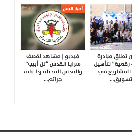
أخبار اليمن
 تطلق مبادرة
فيديو | مشاهد لقصف
 رقمية” لتأهيل
سرايا القدس “تل أبيب”
المشاريع في
والقدس المحتلة ردا على
تسويق…
جرائم…