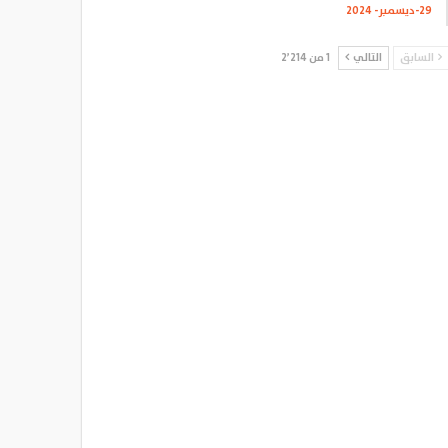
29-ديسمبر- 2024
السابق
التالي
1 من 2٬214