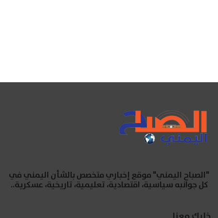
"الصباح اليمني" موقع إخباري متخصص بالشأن اليمني في
كل جوانبه سياسية، اقتصادية، تعليمية، تاريخية، عسكرية..
خليك معنا