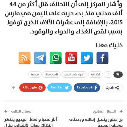
وأشار المركز إلى أن التحالف قتل أكثر من 44
ألف مدني منذ بدء حربه على اليمن في مارس
2015، بالإضافة إلى عشرات الآلاف الذين توفوا
بسبب نقص الغذاء والدواء والوقود.
خليك معنا
ال
التحالف
الحرب على اليمن
السعودية
صعدة
Google+
Twitter
Facebook
شارك
المقال السابق
المقال التالي
بن حبتور يتقبل إقالته ويحظى
أثار غضبا واسعا.. فيديو يظهر
بوسام الوحدة
انتهاك قوات الانتقالي منزل