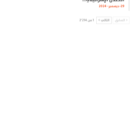
29-ديسمبر- 2024
السابق
التالي
1 من 2٬214