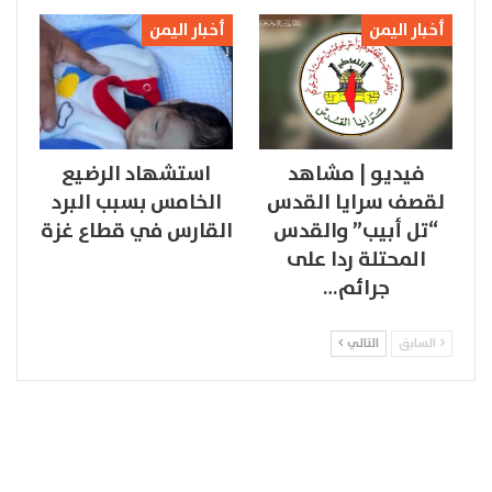
أخبار اليمن
أخبار اليمن
فيديو | مشاهد
استشهاد الرضيع
لقصف سرايا القدس
الخامس بسبب البرد
“تل أبيب” والقدس
القارس في قطاع غزة
المحتلة ردا على
جرائم…
السابق
التالي