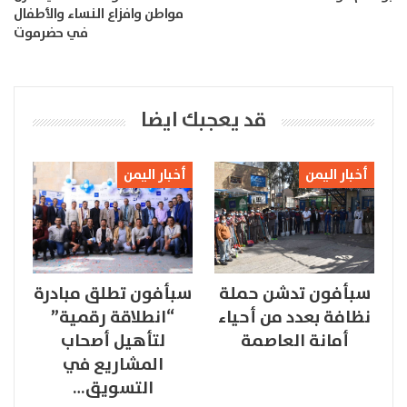
مواطن وافزاع النساء والأطفال
في حضرموت
قد يعجبك ايضا
أخبار اليمن
أخبار اليمن
سبأفون تدشن حملة
سبأفون تطلق مبادرة
نظافة بعدد من أحياء
“انطلاقة رقمية”
أمانة العاصمة
لتأهيل أصحاب
المشاريع في
التسويق…