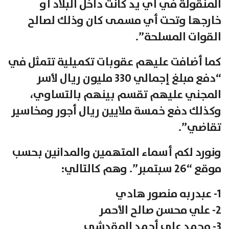
المنقولة في أي يد كانت داخل البلاد أو
خارجها وتحت أي مسمى كان وذلك لصالح
القوات المسلحة”.
كما أضافت عليهم عقوبات تكميلية تتمثل في
“دفع مبلغ إجمالي 330 مليون ريال لأسر
المجني عليهم تقسم بينهم بالتساوي،
وكذلك دفع خمسة ملايين ريال أجور ومخاسير
تقاضي”.
ونورد لكم أسماء المتهمين والمدانين بحسب
موقع “26 سبتمبر”. وهم كالتالي:
1- عبدربه منصور هادي
2- علي محسن صالح الأحمر
3- محمد علي أحمد المقدشي