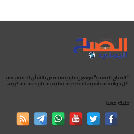
"الصباح اليمني" موقع إخباري متخصص بالشأن اليمني في
كل جوانبه سياسية، اقتصادية، تعليمية، تاريخية، عسكرية..
خليك معنا