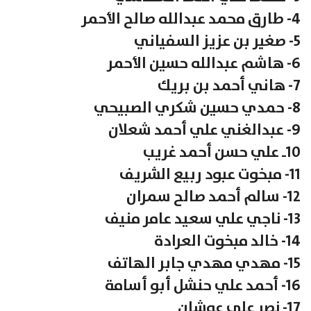
4- طارق محمد عبدالله صالح الأحمر
5- صغير بن عزيز السفياني
6- هاشم عبدالله حسين الأحمر
7- هاني أحمد بن بريك
8- حمدي حسين شكري الصبيحي
9- عبدالغني علي أحمد شعلان
10ـ علي حسن أحمد غريب
11- مبخوت عبود ربيع الشريف
12- سالم أحمد صالح سمران
13- ناجي علي سعيد عامر منيف
14- خالد مبخوت العرادة
15- مهدي مهدي جابر الهاتف
16- أحمد علي حنشل أبو أسامة
17- نصر علي عوشان