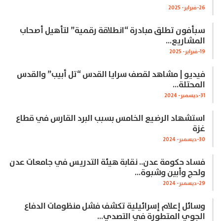
26-فبراير- 2025
سبأفون تطلق مبادرة “انطلاقة رقمية” لتأهيل أصحاب
المشاريع…
19-فبراير- 2025
فيديو | مشاهد لقصف سرايا القدس “تل أبيب” والقدس
المحتلة…
31-ديسمبر- 2024
استشهاد الرضيع الخامس بسبب البرد القارس في قطاع
غزة
30-ديسمبر- 2024
فساد حكومة عدن.. نقابة هيئة التدريس في جامعات عدن
ولحج وأبين وشبوة…
29-ديسمبر- 2024
وسائل إعلام إسرائيلية تكشف فشل منظومات الدفاع
الجوي المتطورة في التصدي…