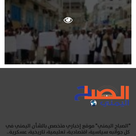
"الصباح اليمني" موقع إخباري متخصص بالشأن اليمني في
كل جوانبه سياسية، اقتصادية، تعليمية، تاريخية، عسكرية..